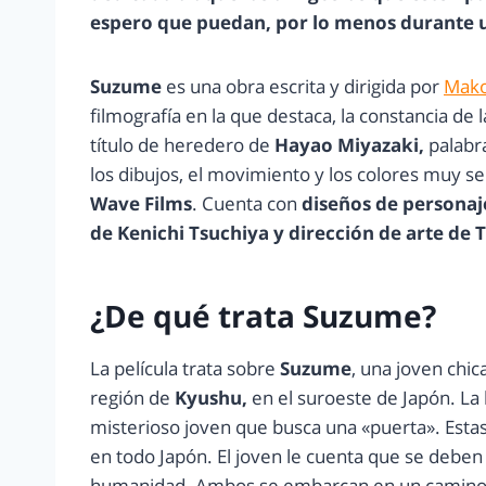
espero que puedan, por lo menos durante uno
Suzume
es una obra escrita y dirigida por
Mako
filmografía en la que destaca, la constancia de 
título de heredero de
Hayao Miyazaki,
palabra
los dibujos, el movimiento y los colores muy s
Wave Films
. Cuenta con
diseños de personaj
de Kenichi Tsuchiya y dirección de arte de 
¿De qué trata Suzume?
La película trata sobre
Suzume
, una joven chic
región de
Kyushu,
en el suroeste de Japón. La
misterioso joven que busca una «puerta». Estas
en todo Japón. El joven le cuenta que se deben 
humanidad. Ambos se embarcan en un camino qu