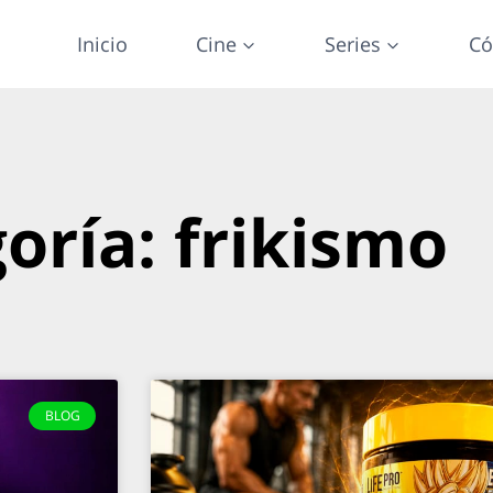
Inicio
Cine
Series
Có
oría: frikismo
BLOG