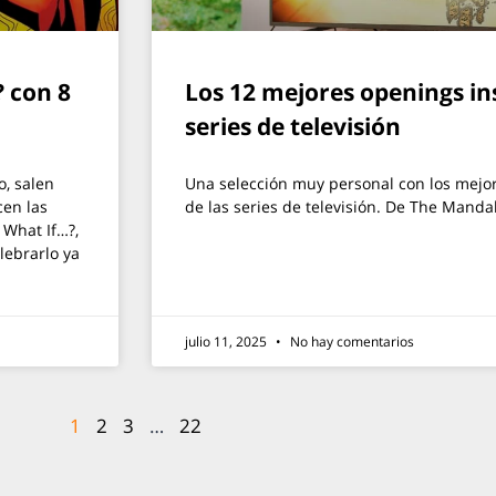
? con 8
Los 12 mejores openings i
series de televisión
, salen
Una selección muy personal con los mejo
cen las
de las series de televisión. De The Manda
 What If…?,
lebrarlo ya
julio 11, 2025
No hay comentarios
1
2
3
…
22