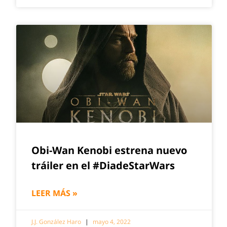
Obi-Wan Kenobi estrena nuevo
tráiler en el #DiadeStarWars
LEER MÁS »
J.J. González Haro
mayo 4, 2022