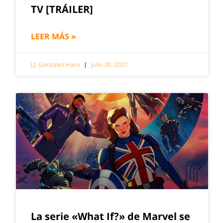
TV [TRÁILER]
LEER MÁS »
J.J. González Haro
julio 30, 2021
La serie «What If?» de Marvel se