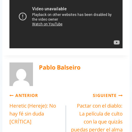
Pablo Balseiro
ANTERIOR
SIGUIENTE
Heretic (Hereje): No
Pactar con el diablo:
hay fé sin duda
La película de culto
[CRÍTICA]
con la que quizás
puedas perder el alma