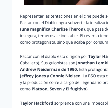
Representar las tentaciones en el cine puede se
Pactar con el Diablo logra subvertir la idealiza
(una magnífica Charlize Theron)
, que pasa d
insegura, temerosa e inestable. El reverso tene
como protagonista, sino que acaba por consumi
Pactar con el diablo está dirigida por
Taylor H
Caballero). Sus guionistas son
Jonathan Lemki
Andrew Neiderman de 1990.
Está protagoni
Jeffrey Jones y Connie Nielsen
. La BSO está 
y la producción corre a cargo del legendario p
como
Platoon, Seven
y
El fugitivo
).
Taylor Hackford
sorprende con una impecable 