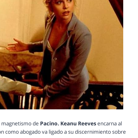
 el magnetismo de
Pacino. Keanu Reeves
encarna al
ión como abogado va ligado a su discernimiento sobre