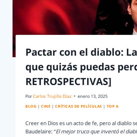
Pactar con el diablo: La
que quizás puedas perd
RETROSPECTIVAS]
Por
Carlos Trujillo Díaz
enero 13, 2025
BLOG
|
CINE
|
CRÍTICAS DE PELÍCULAS
|
TOP A
Creer en Dios es un acto de fe, pero al diablo 
Baudelaire: “
El mejor truco que inventó el dia