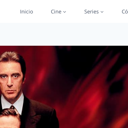
Inicio
Cine
Series
Có