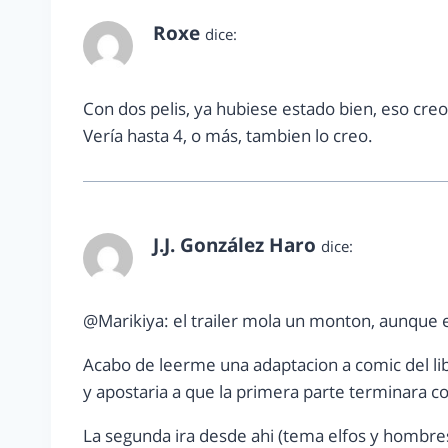
Roxe
dice:
septiembre 20, 2012 a las 8:51 am
Con dos pelis, ya hubiese estado bien, eso creo
Vería hasta 4, o más, tambien lo creo.
J.J. González Haro
dice:
septiembre 24, 2012 a las 11:57 am
@Marikiya: el trailer mola un monton, aunque e
Acabo de leerme una adaptacion a comic del libr
y apostaria a que la primera parte terminara con
La segunda ira desde ahi (tema elfos y hombres