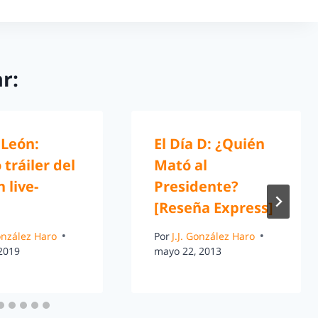
r:
 León:
El Día D: ¿Quién
tráiler del
Mató al
n live-
Presidente?
[Reseña Express]
González Haro
Por
J.J. González Haro
 2019
mayo 22, 2013