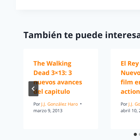
También te puede interesa
The Walking
El Rey
Dead 3×13: 3
Nuevo 
nuevos avances
film e
del capitulo
action
Por
J.J. González Haro
Por
J.J. 
marzo 9, 2013
abril 10,