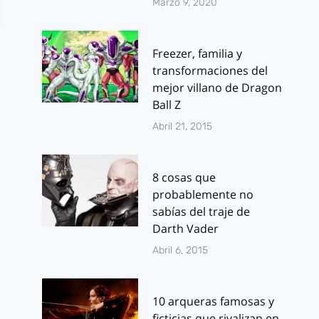
Marzo 9, 2020
Freezer, familia y
transformaciones del
mejor villano de Dragon
Ball Z
Abril 21, 2015
The Cuddly
Consigue u
Freaks Show Tira
de «Padre d
8 cosas que
11 – ¡Kali-Ma!
Familia: Es 
probablemente no
trampa»
sabías del traje de
Por
J.J. González Haro
Darth Vader
mayo 20, 2013
Por
J.J. González 
Abril 6, 2015
marzo 3, 2011
10 arqueras famosas y
ficticias que rivalizan en