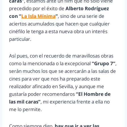
caras”
, estamos ante un film que no solo viene
precedido por el éxito de
Alberto Rodríguez
con “
La Isla Mínima
”
, sino de una serie de
aciertos acumulados que hacen que cualquier
cinéfilo le tenga a esta nueva obra un interés
particular.
Así pues, con el recuerdo de maravillosas obras
como la mencionada o la excepcional
“Grupo 7”
,
serán muchos los que se acercarán a las salas de
cines para ver que nos ha preparado este
realizador afincado en Sevilla, y aunque me
gustaría poder recomendaros
“
El Hombre de
las mil caras”
, mi experiencia frente a ella no
me lo permite.
Como siempre digo,
hay que ir a ver las