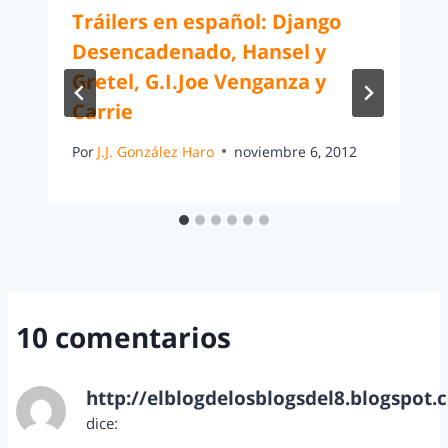
Tráilers en español: Django
Desencadenado, Hansel y
Gretel, G.I.Joe Venganza y
Carrie
Por
J.J. González Haro
noviembre 6, 2012
10 comentarios
http://elblogdelosblogsdel8.blogspot.
dice:
enero 10, 2013 a las 7:43 pm