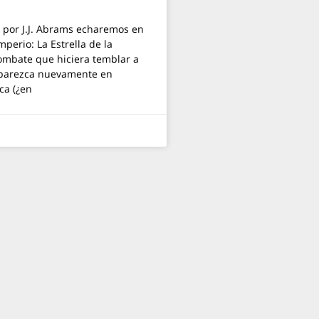
a por J.J. Abrams echaremos en
perio: La Estrella de la
ombate que hiciera temblar a
 aparezca nuevamente en
ca (¿en