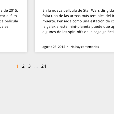
e de 2015,
En la nueva película de Star Wars dirigid
ar el film
falta una de las armas más temibles del Im
da película
muerte. Pensada como una estación de c
ue se
la galaxia, este mini-planeta puede que
algunos de los spin-offs de la saga galácti
agosto 25, 2015
No hay comentarios
1
2
3
…
24