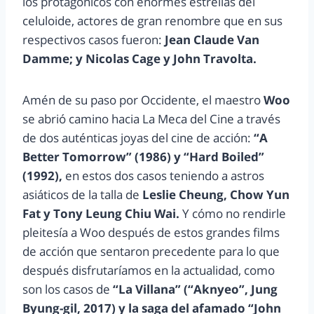
los protagónicos con enormes estrellas del
celuloide, actores de gran renombre que en sus
respectivos casos fueron:
Jean Claude Van
Damme; y Nicolas Cage y John Travolta.
Amén de su paso por Occidente, el maestro
Woo
se abrió camino hacia La Meca del Cine a través
de dos auténticas joyas del cine de acción:
“A
Better Tomorrow” (1986) y “Hard Boiled”
(1992),
en estos dos casos teniendo a astros
asiáticos de la talla de
Leslie Cheung, Chow Yun
Fat y Tony Leung Chiu Wai.
Y cómo no rendirle
pleitesía a Woo después de estos grandes films
de acción que sentaron precedente para lo que
después disfrutaríamos en la actualidad, como
son los casos de
“La Villana” (“Aknyeo”, Jung
Byung-gil, 2017) y la saga del afamado “John