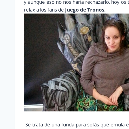
y aunque eso no nos haría rechazarlo, hoy os
relax a los fans de
Juego de Tronos.
Se trata de una funda para sofás que emula el