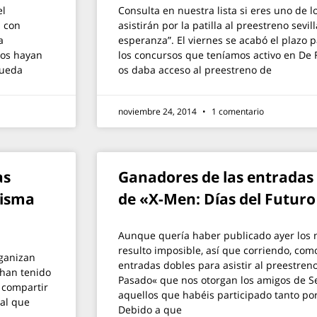
el
Consulta en nuestra lista si eres uno de 
n con
asistirán por la patilla al preestreno sevi
a
esperanza”. El viernes se acabó el plazo p
nos hayan
los concursos que teníamos activo en De F
queda
os daba acceso al preestreno de
noviembre 24, 2014
1 comentario
as
Ganadores de las entradas 
Misma
de «X-Men: Días del Futur
Aunque quería haber publicado ayer los
resulto imposible, así que corriendo, com
rganizan
entradas dobles para asistir al preestren
 han tenido
Pasado« que nos otorgan los amigos de S
 compartir
aquellos que habéis participado tanto po
 al que
Debido a que
,