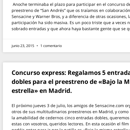
Anoche terminaba el plazo para participar en el concurso d
preestreno de “San Andrés” que os traíamos en colaboració
Sensacine y Warner Bros, y a diferencia de otras ocasiones, l
participación ha sido masiva. Es un poco triste que a veces 
sobrado entradas y que ahora haya bastante gente que se 
junio 23, 2015
1 comentario
Concurso express: Regalamos 5 entrad
dobles para el preestreno de «Bajo la 
estrella» en Madrid.
El próximo jueves 3 de julio, los amigos de Sensacine.com o
otros de sus multitudinarios preestrenos en Madrid, y como
la amabilidad de cedernos cinco entradas dobles, queremos
estas con vosotros, queridos lectores. En esta ocasión el film
podéis optar para ir por la patilla es «Bajo la misma estrella«