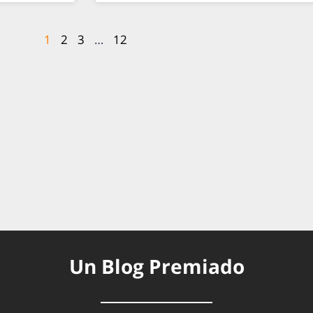
1
2
3
…
12
Un Blog Premiado