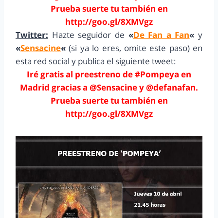
Prueba suerte tu también en
http://goo.gl/8XMVgz
Twitter:
Hazte seguidor de
«
De Fan a Fan
«
y
«
Sensacine
«
(si ya lo eres, omite este paso) en
esta red social y publica el siguiente tweet:
Iré gratis al preestreno de #Pompeya en
Madrid gracias a @Sensacine y @defanafan.
Prueba suerte tu también en
http://goo.gl/8XMVgz