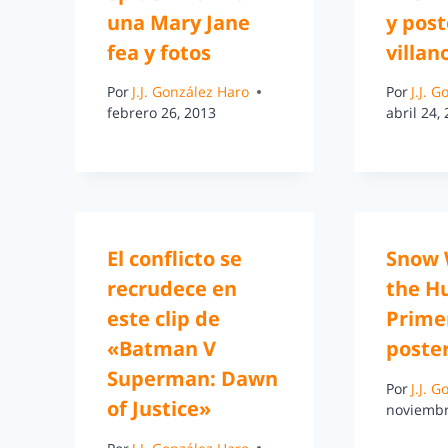
una Mary Jane
y post
fea y fotos
villan
Por
J.J. González Haro
Por
J.J. 
febrero 26, 2013
abril 24,
El conflicto se
Snow 
recrudece en
the H
este clip de
Primer
«Batman V
poste
Superman: Dawn
Por
J.J. 
of Justice»
noviembr