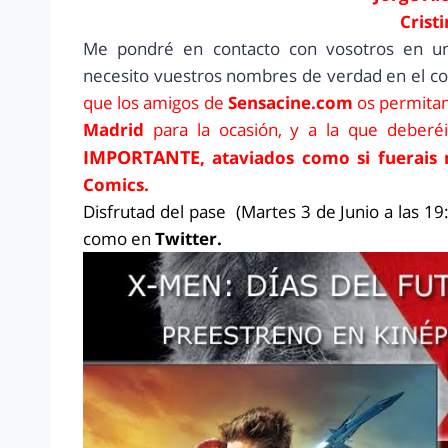
Crist
Me pondré en contacto con vosotros en un
necesito vuestros nombres de verdad en el co
que los amigos de
Sensacine.com
os permitan
Madrid
para la ocasión, y a la que deberéi
IMPORTANTE
, ataviados como si fuerai
Comics.
Disfrutad del pase (Martes 3 de Junio a las 
como en
Twitter.