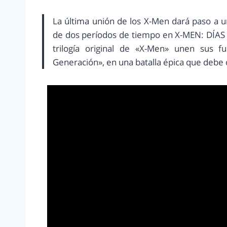
La última unión de los X-Men dará paso a un
de dos períodos de tiempo en X-MEN: DÍAS
trilogía original de «X-Men» unen sus 
Generación», en una batalla épica que debe 