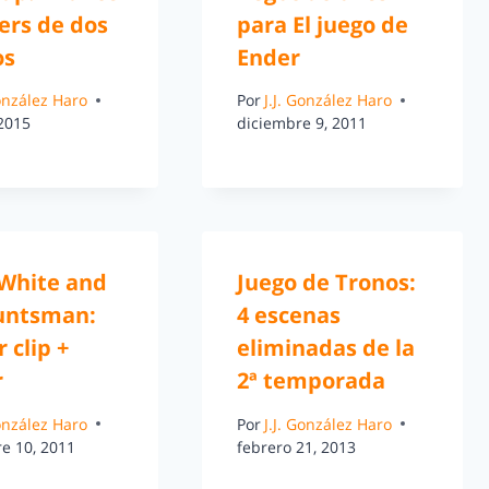
ers de dos
para El juego de
os
Ender
González Haro
Por
J.J. González Haro
 2015
diciembre 9, 2011
White and
Juego de Tronos:
untsman:
4 escenas
 clip +
eliminadas de la
r
2ª temporada
González Haro
Por
J.J. González Haro
e 10, 2011
febrero 21, 2013