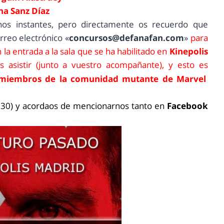
ina Sanz Díaz
os instantes, pero directamente os recuerdo que
rreo electrónico «
concursos@defanafan.com
»
para
 la entrada a la sala que se ha habilitado en
Kinepolis
s asistir (junto a vuestro acompañante), y esto es
s miembros de la comunidad mutante de Marvel
19:30) y acordaos de mencionarnos tanto en
Facebook