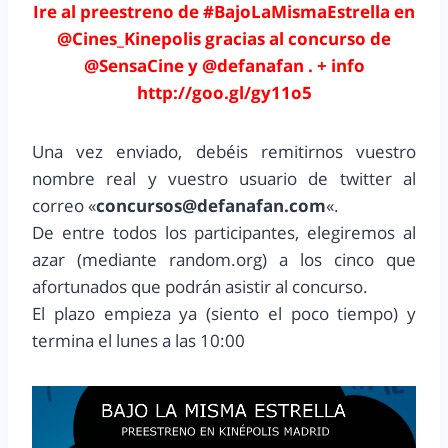
Ire al preestreno de #BajoLaMismaEstrella en
@Cines_Kinepolis gracias al concurso de
@SensaCine y @defanafan . + info
http://goo.gl/gy11o5
Una vez enviado, debéis remitirnos vuestro
nombre real y vuestro usuario de twitter al
correo «
concursos@defanafan.com
«.
De entre todos los participantes, elegiremos al
azar (mediante random.org) a los cinco que
afortunados que podrán asistir al concurso.
El plazo empieza ya (siento el poco tiempo) y
termina el lunes a las 10:00