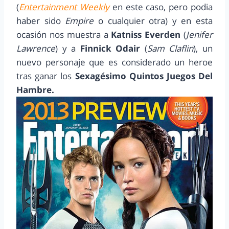
(
Entertainment Weekly
en este caso, pero podia
haber sido
Empire
o cualquier otra) y en esta
ocasión nos muestra a
Katniss Everden
(
Jenifer
Lawrence
) y a
Finnick Odair
(
Sam Claflin
), un
nuevo personaje que es considerado un heroe
tras ganar los
Sexagésimo Quintos Juegos Del
Hambre.