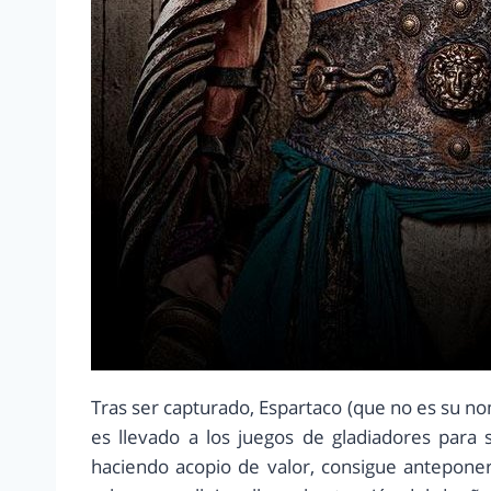
Tras ser capturado, Espartaco (que no es su no
es llevado a los juegos de gladiadores para 
haciendo acopio de valor, consigue anteponer