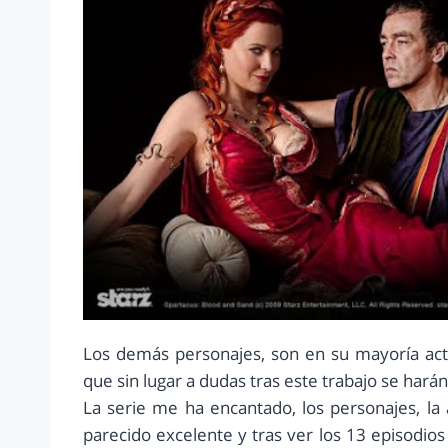
Los demás personajes, son en su mayoría acto
que sin lugar a dudas tras este trabajo se hará
La serie me ha encantado, los personajes, la
parecido excelente y tras ver los 13 episod