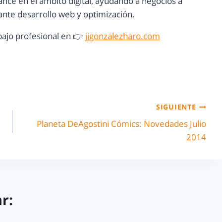
ance en el ámbito digital, ayudando a negocios a
nte desarrollo web y optimización.
ajo profesional en 👉
jjgonzalezharo.com
SIGUIENTE
Planeta DeAgostini Cómics: Novedades Julio
2014
r: