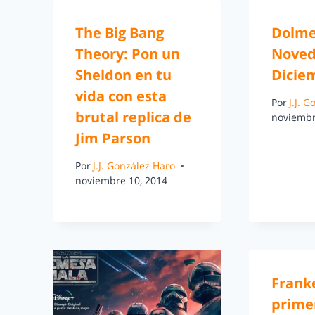
The Big Bang
Dolmen
Theory: Pon un
Noved
Sheldon en tu
Dicie
vida con esta
Por
J.J. 
brutal replica de
noviembr
Jim Parson
Por
J.J. González Haro
noviembre 10, 2014
Frank
prime