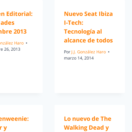
 Editorial:
Nuevo Seat Ibiza
ades
I-Tech:
mbre 2013
Tecnología al
alcance de todos
González Haro
e 26, 2013
Por
J.J. González Haro
marzo 14, 2014
enweenie:
Lo nuevo de The
r y
Walking Dead y