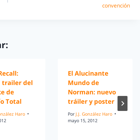
convención
r:
Recall:
El Alucinante
 trailer del
Mundo de
e de
Norman: nuevo
o Total
tráiler y poster
González Haro
Por
J.J. González Haro
2012
mayo 15, 2012