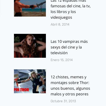
Las 12 espadas más
famosas del cine, la tv,
los libros y los
videojuegos
Abril 8, 2014
Las 10 vampiras más
sexys del cine y la
televisión
Palmarés de
Frikada del 
Enero 15, 2014
Sitges 2012: Holy
¿A cuanta g
Motors ganadora
ha matado e
indiscutible
Batman de l
12 chistes, memes y
montajes sobre Thor:
películas?
Por
J.J. González Haro
unos buenos, algunos
octubre 13, 2012
Por
J.J. González 
malos y otros peores
agosto 24, 2015
Octubre 31, 2013