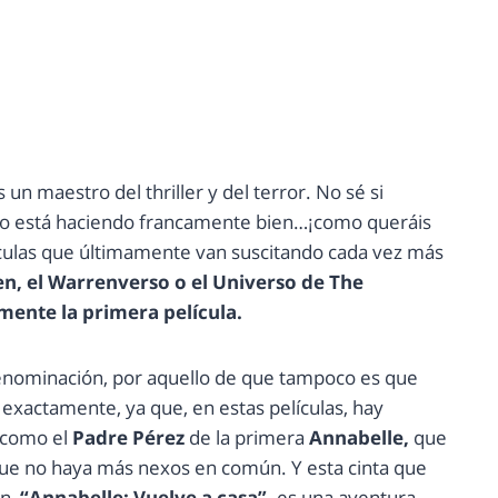
 un maestro del thriller y del terror. No sé si
lo está haciendo francamente bien…¡como queráis
lículas que últimamente van suscitando cada vez más
n, el Warrenverso o el Universo de The
mente la primera película.
denominación, por aquello de que tampoco es que
exactamente, ya que, en estas películas, hay
 como el
Padre Pérez
de la primera
Annabelle,
que
que no haya más nexos en común. Y esta cinta que
en,
“Annabelle: Vuelve a casa”,
es una aventura