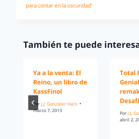
para contar en la oscuridad’
También te puede interesa
Ya a la venta: El
Total 
Reino, un libro de
Genial
KassFinol
remak
Desafí
Por
J.J. González Haro
marzo 7, 2013
Por
J.J. 
abril 2, 