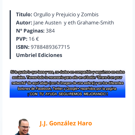
Titulo:
Orgullo y Prejuicio y Zombis
Autor:
Jane Austen y eth Grahame-Smith
Nº Paginas:
384
PVP:
16 €
ISBN:
9788489367715
Umbriel Ediciones
J.J. González Haro