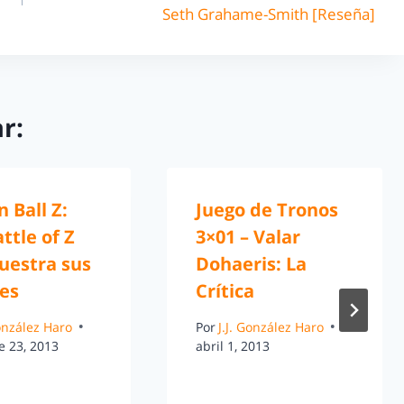
Seth Grahame-Smith [Reseña]
r:
 Ball Z:
Juego de Tronos
ttle of Z
3×01 – Valar
uestra sus
Dohaeris: La
des
Crítica
González Haro
Por
J.J. González Haro
e 23, 2013
abril 1, 2013