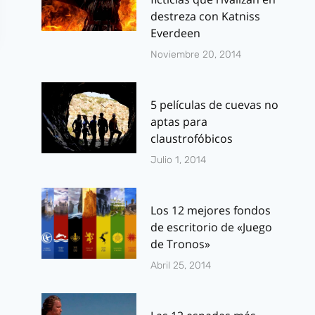
destreza con Katniss
Everdeen
Noviembre 20, 2014
5 películas de cuevas no
aptas para
claustrofóbicos
Julio 1, 2014
Los islandeses
Test friki: 
Bara Heiða nos
X-Men eres?
recuerdan que
Los 12 mejores fondos
Por
J.J. González 
no es fácil ser
de escritorio de «Juego
mayo 26, 2014
de Tronos»
Stormtrooper en
Abril 25, 2014
la Tierra
Por
J.J. González Haro
marzo 14, 2016