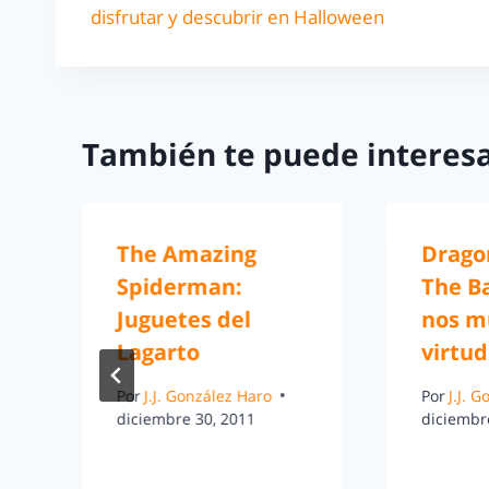
disfrutar y descubrir en Halloween
También te puede interesa
The Amazing
Dragon
Spiderman:
The Ba
Juguetes del
nos m
Lagarto
virtu
Por
J.J. González Haro
Por
J.J. 
diciembre 30, 2011
diciembr