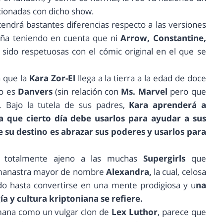
cionadas con dicho show.
 tendrá bastantes diferencias respecto a las versiones
raña teniendo en cuenta que ni
Arrow, Constantine,
sido respetuosas con el cómic original en el que se
n que la
Kara Zor-El
llega a la tierra a la edad de doce
do es
Danvers
(sin relación con
Ms. Marvel
pero que
. Bajo la tutela de sus padres,
Kara aprenderá a
a que cierto día debe usarlos para ayudar a sus
su destino es abrazar sus poderes y usarlos para
o totalmente ajeno a las muchas
Supergirls
que
manastra mayor de nombre
Alexandra,
la cual, celosa
o hasta convertirse en una mente prodigiosa y u
na
a y cultura kriptoniana se refiere.
mana como un vulgar clon de
Lex Luthor
, parece que