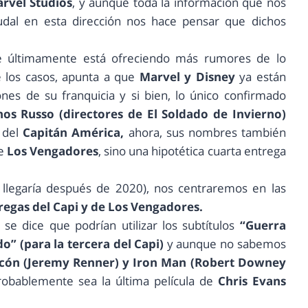
rvel Studios
, y aunque toda la información que nos
audal en esta dirección nos hace pensar que dichos
ue últimamente está ofreciendo más rumores de lo
e los casos, apunta a que
Marvel y Disney
ya están
nes de su franquicia y si bien, lo único confirmado
s Russo (directores de El Soldado de Invierno)
 del
Capitán América,
ahora, sus nombres también
de
Los Vengadores
, sino una hipotética cuarta entrega
e llegaría después de 2020), nos centraremos en las
tregas del Capi y de Los Vengadores.
se dice que podrían utilizar los subtítulos
“Guerra
do” (para la tercera del Capi)
y aunque no sabemos
lcón (Jeremy Renner) y Iron Man (Robert Downey
robablemente sea la última película de
Chris Evans