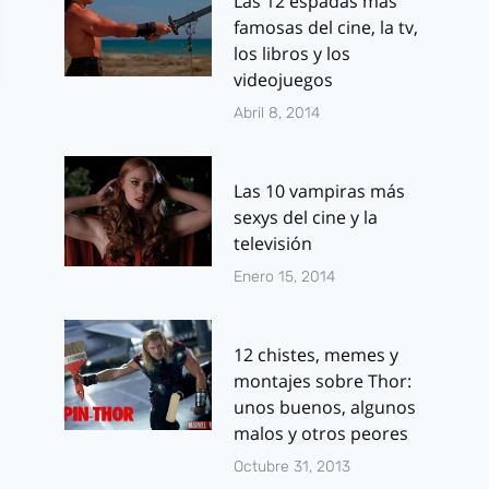
Las 12 espadas más
famosas del cine, la tv,
los libros y los
videojuegos
Abril 8, 2014
Las 10 vampiras más
sexys del cine y la
televisión
Reseña: Dos
Concept Art:
Enero 15, 2014
Espadas de
pudieron ser
Kenny Ruiz
personajes 
12 chistes, memes y
«Vengadores
Por
J.J. González Haro
montajes sobre Thor:
Era de Ultr
marzo 22, 2012
unos buenos, algunos
malos y otros peores
Por
J.J. González 
mayo 8, 2015
Octubre 31, 2013