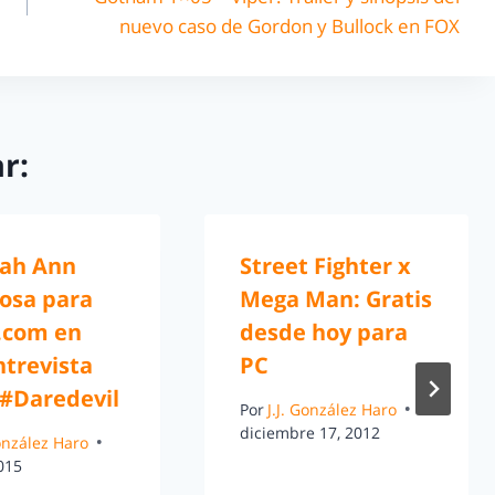
nuevo caso de Gordon y Bullock en FOX
r:
ah Ann
Street Fighter x
posa para
Mega Man: Gratis
.com en
desde hoy para
ntrevista
PC
 #Daredevil
Por
J.J. González Haro
diciembre 17, 2012
González Haro
2015