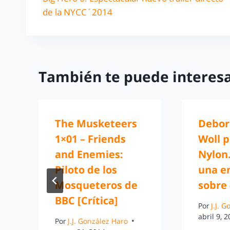
de la NYCC´2014
También te puede interesa
The Musketeers
Debor
1×01 – Friends
Woll 
s
and Enemies:
Nylon
Piloto de los
una e
Mosqueteros de
sobre
BBC [Crítica]
Por
J.J. 
abril 9, 
Por
J.J. González Haro