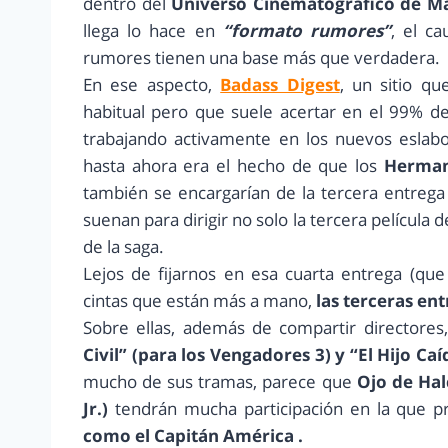
dentro del
Universo Cinematográfico de Ma
llega lo hace en
“formato rumores”
, el c
rumores tienen una base más que verdadera.
En ese aspecto,
Badass Digest
, un sitio q
habitual pero que suele acertar en el 99% d
trabajando activamente en los nuevos eslabo
hasta ahora era el hecho de que los
Hermano
también se encargarían de la tercera entrega
suenan para dirigir no solo la tercera película 
de la saga.
Lejos de fijarnos en esa cuarta entrega (qu
cintas que están más a mano,
las terceras en
Sobre ellas, además de compartir directores, 
Civil” (para los Vengadores 3) y “El Hijo Caí
mucho de sus tramas, parece que
Ojo de Ha
Jr.)
tendrán mucha participación en la que p
como el Capitán América .