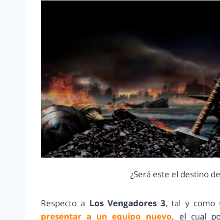
¿Será este el destino 
Respecto a
Los Vengadores 3
, tal y como 
presentar a un equipo nuevo
, el cual 