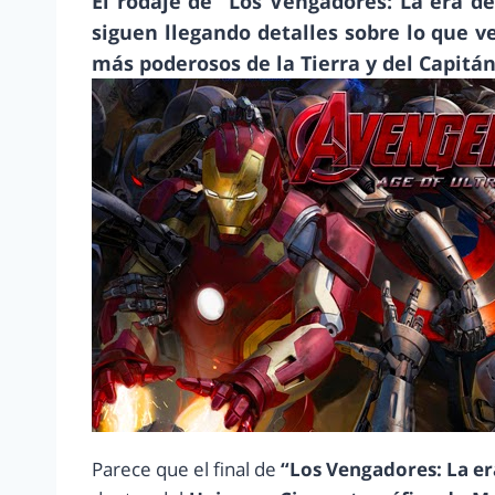
El rodaje de “Los Vengadores: La era d
siguen llegando detalles sobre lo que v
más poderosos de la Tierra y del Capitán
Parece que el final de
“Los Vengadores: La er