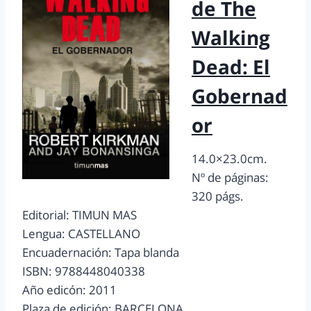
de The
Walking
Dead: El
Gobernad
or
14.0×23.0cm.
Nº de páginas:
320 págs.
Editorial: TIMUN MAS
Lengua: CASTELLANO
Encuadernación: Tapa blanda
ISBN: 9788448040338
Año edicón: 2011
Plaza de edición: BARCELONA