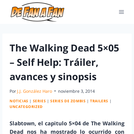
The Walking Dead 5×05
– Self Help: Tráiler,
avances y sinopsis
Por
J.J. González Haro
noviembre 3, 2014
NOTICIAS
|
SERIES
|
SERIES DE ZOMBIS
|
TRAILERS
|
UNCATEGORIZED
Slabtown, el capitulo 5×04 de The Walking
Dead nos ha mostrado lo ocurrido con