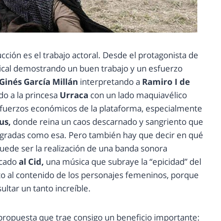
cción es el trabajo actoral. Desde el protagonista de
ical demostrando un buen trabajo y un esfuerzo
Ginés García Millán
interpretando a
Ramiro I de
do a la princesa
Urraca
con un lado maquiavélico
sfuerzos económicos de la plataforma, especialmente
us,
donde reina un caos descarnado y sangriento que
ogradas como esa. Pero también hay que decir en qué
ede ser la realización de una banda sonora
icado
al Cid,
una música que subraye la “epicidad” del
to al contenido de los personajes femeninos, porque
tar un tanto increíble.
 propuesta que trae consigo un beneficio importante: