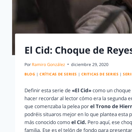
El Cid: Choque de Reyes
Por
Ramiro González
diciembre 29, 2020
BLOG
|
CRÍTICAS DE SERIES
|
CRITICAS DE SERIES
|
SERI
Definir esta serie de
«El Cid»
como un choque de
hacer recordar al lector cómo era la segunda en
que comenzaba la pelea por
el Trono de Hier
podréis situaros mejor en lo que plantea esta 
más conocido como
el Cid.
Pero aquí, ese cho
familia. Ese es el telón de fondo para presenta