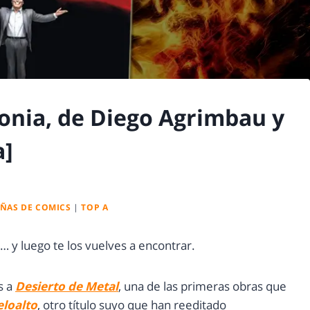
nia, de Diego Agrimbau y
a]
EÑAS DE COMICS
|
TOP A
d… y luego te los vuelves a encontrar.
s a
Desierto de Metal
, una de las primeras obras que
eloalto
, otro título suyo que han reeditado