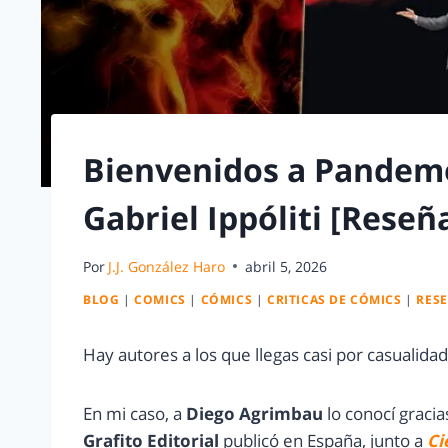
Bienvenidos a Pandemo
Gabriel Ippóliti [Reseñ
Por
J.J. González Haro
abril 5, 2026
BLOG
|
COMICS
|
CÓMICS
|
CRITICAS DE CÓMICS
|
RES
Hay autores a los que llegas casi por casualida
En mi caso, a
Diego Agrimbau
lo conocí gracia
Grafito Editorial
publicó en España, junto a
Ci