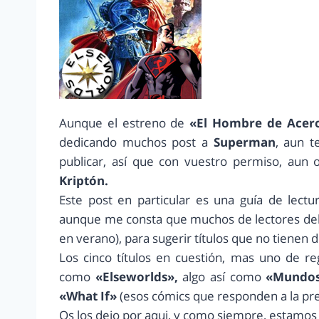
Aunque el estreno de
«El Hombre de Acer
dedicando muchos post a
Superman
, aun t
publicar, así que con vuestro permiso, aun
Kriptón.
Este post en particular es una guía de lect
aunque me consta que muchos de lectores del b
en verano), para sugerir títulos que no tienen 
Los cinco títulos en cuestión, mas uno de re
como
«Elseworlds»,
algo así como
«Mundos
«What If»
(esos cómics que responden a la p
Os los dejo por aqui, y como siempre, estamos 