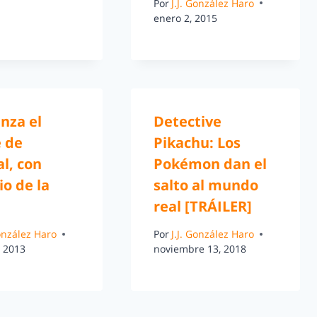
Por
J.J. González Haro
enero 2, 2015
nza el
Detective
e de
Pikachu: Los
l, con
Pokémon dan el
o de la
salto al mundo
real [TRÁILER]
González Haro
Por
J.J. González Haro
, 2013
noviembre 13, 2018