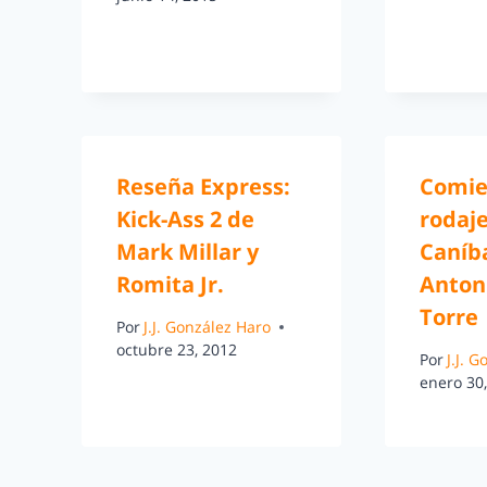
Reseña Express:
Comie
Kick-Ass 2 de
rodaj
Mark Millar y
Caníba
Romita Jr.
Antoni
Torre
Por
J.J. González Haro
octubre 23, 2012
Por
J.J. 
enero 30