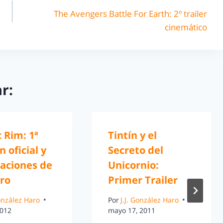
The Avengers Battle For Earth: 2º trailer
cinemático
r:
c Rim: 1ª
Tintín y el
 oficial y
Secreto del
raciones de
Unicornio:
oro
Primer Trailer
González Haro
Por
J.J. González Haro
2012
mayo 17, 2011