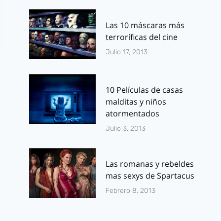
Las 10 máscaras más
terroríficas del cine
Julio 17, 2013
10 Películas de casas
malditas y niños
atormentados
Julio 3, 2013
Batman:
Arrow: prim
Evolución
imagen del
cinematográfica
Escuadrón
Las romanas y rebeldes
mas sexys de Spartacus
y televisiva de
Suicida
Febrero 8, 2013
1943 a 2014
Por
J.J. González 
febrero 21, 2014
Por
J.J. González Haro