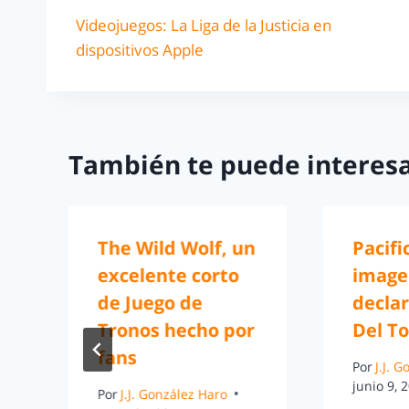
Videojuegos: La Liga de la Justicia en
dispositivos Apple
También te puede interesa
The Wild Wolf, un
Pacifi
excelente corto
imagen
de Juego de
decla
e
Tronos hecho por
Del T
fans
Por
J.J. 
junio 9, 
Por
J.J. González Haro