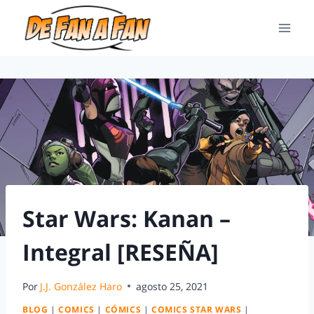
Star Wars: Kanan –
Integral [RESEÑA]
Por
J.J. González Haro
agosto 25, 2021
BLOG
|
COMICS
|
CÓMICS
|
COMICS STAR WARS
|