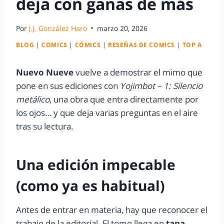
deja con ganas de más
Por
J.J. González Haro
marzo 20, 2026
BLOG
|
COMICS
|
CÓMICS
|
RESEÑAS DE COMICS
|
TOP A
Nuevo Nueve
vuelve a demostrar el mimo que
pone en sus ediciones con
Yojimbot – 1: Silencio
metálico
, una obra que entra directamente por
los ojos… y que deja varias preguntas en el aire
tras su lectura.
Una edición impecable
(como ya es habitual)
Antes de entrar en materia, hay que reconocer el
trabajo de la editorial. El tomo llega en
tapa