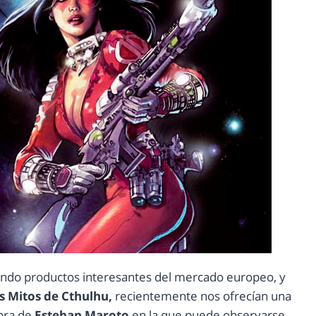
ando productos interesantes del mercado europeo, y
s Mitos de Cthulhu,
recientemente nos ofrecían una
bra de
Esteban Maroto
en la que puede observarse