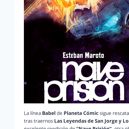
La línea
Babel
de
Planeta Cómic
sigue rescat
tras traernos
Las Leyendas de San Jorge y Lo
excelente reedición de
“Nave Prisión”,
otra o