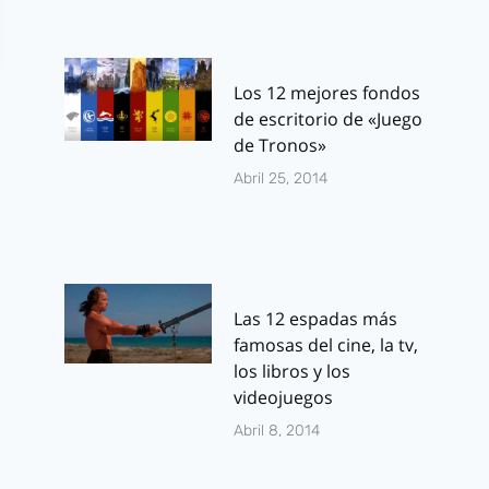
Los 12 mejores fondos
de escritorio de «Juego
de Tronos»
Abril 25, 2014
Las 12 espadas más
famosas del cine, la tv,
los libros y los
videojuegos
Autores en
El hada y la
Abril 8, 2014
Viñetas 2022:
jardinera: u
Programa del
cómic preci