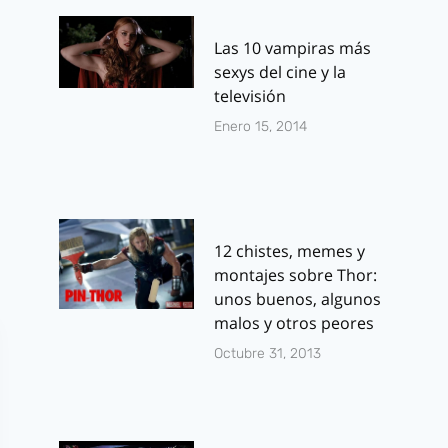
Evento de
aunque no 
Las 10 vampiras más
Carmona en
su público
sexys del cine y la
Viñetas
televisión
Por
J.J. González 
mayo 27, 2026
Enero 15, 2014
Por
J.J. González Haro
septiembre 14, 2022
12 chistes, memes y
montajes sobre Thor:
unos buenos, algunos
malos y otros peores
Octubre 31, 2013