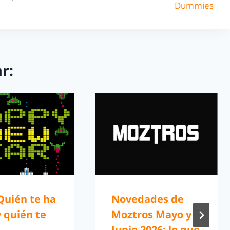
Dummies
r:
Quién te ha
Novedades de
y quién te
Moztros Mayo y
Junio 2026: lo que