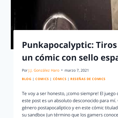
Punkapocalyptic: Tiros
un cómic con sello esp
Por
J.J. González Haro
marzo 7, 2021
BLOG
|
COMICS
|
CÓMICS
|
RESEÑAS DE COMICS
Te voy a ser honesto, ¡como siempre! El juego d
este post es un absoluto desconocido para mí. C
género postapocalíptico y en este cómic titula
su sandbox (un término que los gamers conoce