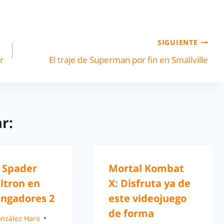
SIGUIENTE
r
El traje de Superman por fin en Smallville
r:
 Spader
Mortal Kombat
ltron en
X: Disfruta ya de
engadores 2
este videojuego
de forma
González Haro