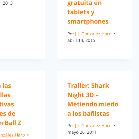
gratuita en
, 2013
tablets y
smartphones
Por
J.J. González Haro
abril 14, 2015
 las
Trailer: Shark
llas
Night 3D –
tivas
Metiendo miedo
les de
a los bañistas
 Ball Z
Por
J.J. González Haro
mayo 26, 2011
González Haro