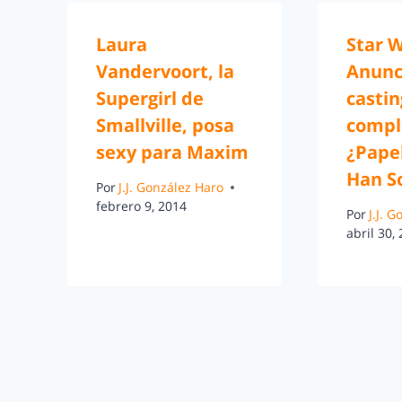
Laura
Star W
Vandervoort, la
Anunc
Supergirl de
castin
Smallville, posa
compl
sexy para Maxim
¿Pape
Han S
Por
J.J. González Haro
febrero 9, 2014
Por
J.J. 
abril 30,