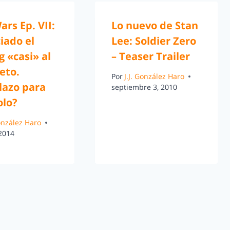
ars Ep. VII:
Lo nuevo de Stan
iado el
Lee: Soldier Zero
g «casi» al
– Teaser Trailer
eto.
Por
J.J. González Haro
lazo para
septiembre 3, 2010
olo?
González Haro
 2014