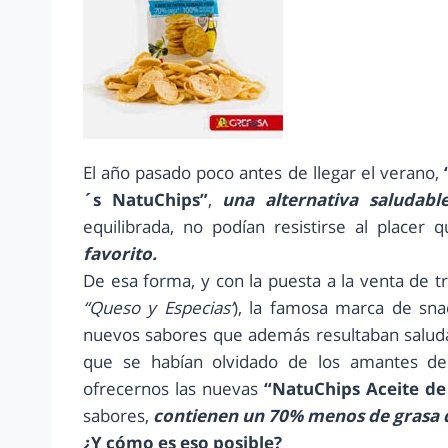
El año pasado poco antes de llegar el verano,
´s NatuChips”
,
una alternativa saludabl
equilibrada, no podían resistirse al placer 
favorito.
De esa forma, y con la puesta a la venta de t
“Queso y Especias’
), la famosa marca de sn
nuevos sabores que además resultaban saludab
que se habían olvidado de los amantes de
ofrecernos las nuevas
“NatuChips Aceite de 
sabores,
contienen un 70% menos de grasa qu
¿Y cómo es eso posible?