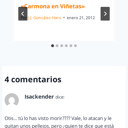
«Carmona en Viñetas»
Por
J.J. González Haro
enero 21, 2012
4 comentarios
Isackender
dice:
noviembre 1, 2011 a las 9:04 pm
Otis… tú lo has visto morir???? Vale, lo atacan y le
quitan unos pellejos, pero ¿quien te dice que está