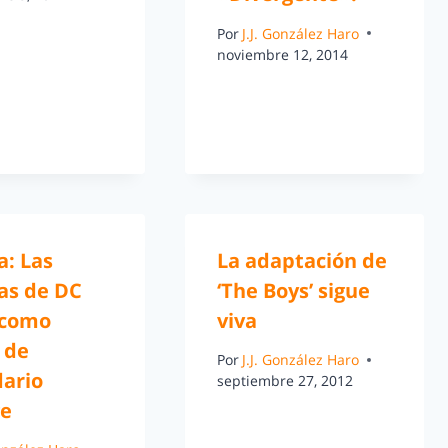
Por
J.J. González Haro
noviembre 12, 2014
a: Las
La adaptación de
as de DC
‘The Boys’ sigue
 como
viva
 de
Por
J.J. González Haro
dario
septiembre 27, 2012
ge