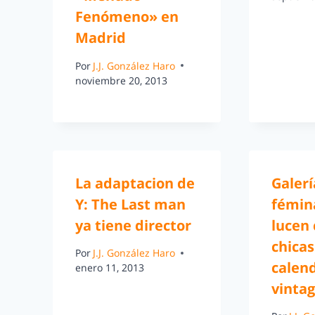
Fenómeno» en
Madrid
Por
J.J. González Haro
noviembre 20, 2013
La adaptacion de
Galerí
Y: The Last man
fémin
ya tiene director
lucen
chicas
Por
J.J. González Haro
calen
enero 11, 2013
vinta