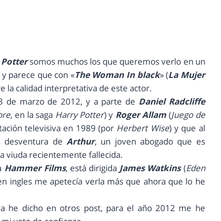
 Potter
somos muchos los que queremos verlo en un
, y parece que con «
The Woman In black
» (
La Mujer
la calidad interpretativa de este actor.
 23 de marzo de 2012, y a parte de
Daniel Radcliffe
ore
, en la saga
Harry Potter
) y
Roger Allam
(
Juego de
tación televisiva en 1989 (por
Herbert Wise
) y que al
as desventura de
Arthur
, un joven abogado que es
a viuda recientemente fallecida.
da
Hammer Films
, está dirigida
James Watkins
(
Eden
er en ingles me apetecía verla más que ahora que lo he
ya he dicho en otros post, para el año 2012 me he