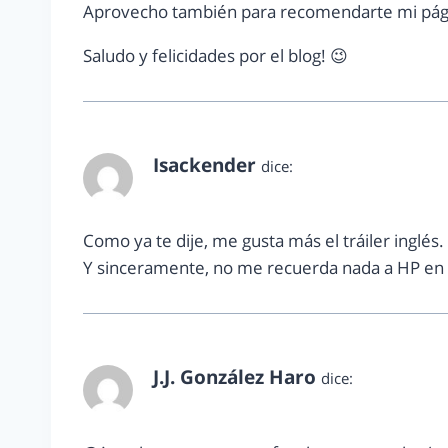
Aprovecho también para recomendarte mi págin
Saludo y felicidades por el blog! 😉
Isackender
dice:
diciembre 28, 2011 a las 11:56 am
Como ya te dije, me gusta más el tráiler inglés.
Y sinceramente, no me recuerda nada a HP en e
J.J. González Haro
dice:
diciembre 28, 2011 a las 4:01 pm