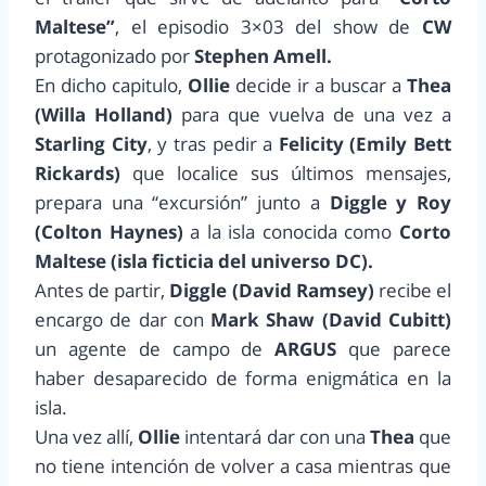
Maltese”
, el episodio 3×03 del show de
CW
protagonizado por
Stephen Amell.
En dicho capitulo,
Ollie
decide ir a buscar a
Thea
(Willa Holland)
para que vuelva de una vez a
Starling City
, y tras pedir a
Felicity (Emily Bett
Rickards)
que localice sus últimos mensajes,
prepara una “excursión” junto a
Diggle y Roy
(Colton Haynes)
a la isla conocida como
Corto
Maltese (isla ficticia del universo DC).
Antes de partir,
Diggle (David Ramsey)
recibe el
encargo de dar con
Mark Shaw (David Cubitt)
un agente de campo de
ARGUS
que parece
haber desaparecido de forma enigmática en la
isla.
Una vez allí,
Ollie
intentará dar con una
Thea
que
no tiene intención de volver a casa mientras que