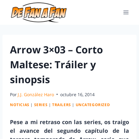
Arrow 3×03 – Corto
Maltese: Tráiler y
sinopsis
Por
J.J. González Haro
octubre 16, 2014
NOTICIAS
|
SERIES
|
TRAILERS
|
UNCATEGORIZED
Pese a mi retraso con las series, os traigo
el avance del segundo capítulo de la