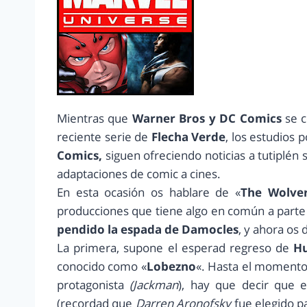
Mientras que
Warner Bros y DC Comics
se c
reciente serie de
Flecha Verde
, los estudios
Comics,
siguen ofreciendo noticias a tutiplén
adaptaciones de comic a cines.
En esta ocasión os hablare de «
The Wolver
producciones que tiene algo en común a parte 
pendido la espada de Damocles
, y ahora os 
La primera, supone el esperad regreso de
H
conocido como «
Lobezno
«. Hasta el momento, 
protagonista
(Jackman
), hay que decir que 
(recordad que
Darren Aronofsky
fue elegido pa