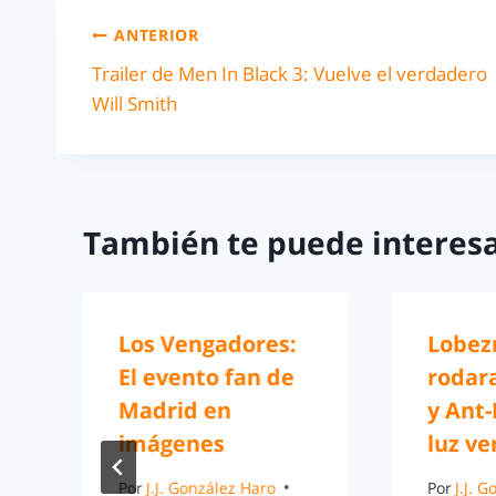
ANTERIOR
Trailer de Men In Black 3: Vuelve el verdadero
Will Smith
También te puede interesa
Los Vengadores:
Lobez
El evento fan de
rodara
Madrid en
y Ant
imágenes
luz ve
Por
J.J. González Haro
Por
J.J. 