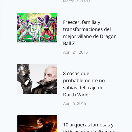
Marzo 9, 2020
Freezer, familia y
transformaciones del
mejor villano de Dragon
Ball Z
Abril 21, 2015
8 cosas que
probablemente no
sabías del traje de
Posters
Sharknado:
Darth Vader
individuales de
divertidísim
Abril 6, 2015
Conan el Barbaro
bizarro tráil
Por
J.J. González Haro
Por
J.J. González 
10 arqueras famosas y
junio 7, 2011
julio 11, 2013
ficticias que rivalizan en