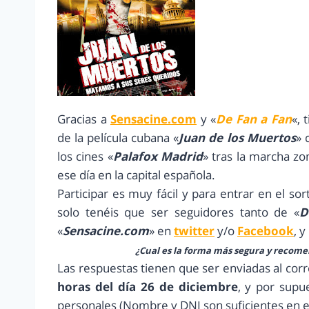
Gracias a
Sensacine.com
y «
De Fan a Fan
«, 
de la película cubana «
Juan de los Muertos
» 
los cines «
Palafox Madrid
» tras la marcha zo
ese día en la capital española.
Participar es muy fácil y para entrar en el s
solo tenéis que ser seguidores tanto de «
D
«
Sensacine.com
» en
twitter
y/o
Facebook
, 
¿Cual es la forma más segura y recom
Las respuestas tienen que ser enviadas al corr
horas del día 26 de diciembre
, y por supu
personales (Nombre y DNI son suficientes en e