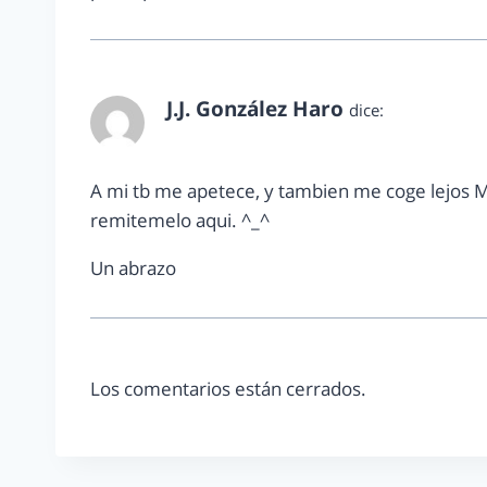
J.J. González Haro
dice:
diciembre 13, 2011 a las 12:42 am
A mi tb me apetece, y tambien me coge lejos M
remitemelo aqui. ^_^
Un abrazo
Los comentarios están cerrados.