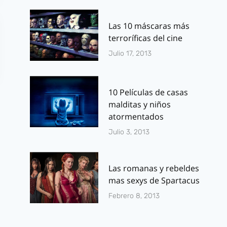
Las 10 máscaras más
terroríficas del cine
Julio 17, 2013
10 Películas de casas
malditas y niños
atormentados
Julio 3, 2013
Bill Murray odia
Capitán Har
Las romanas y rebeldes
mas sexys de Spartacus
el guión de
encabeza la
Cazafantasmas 3
selección
Febrero 8, 2013
«animada» 
Por
J.J. González Haro