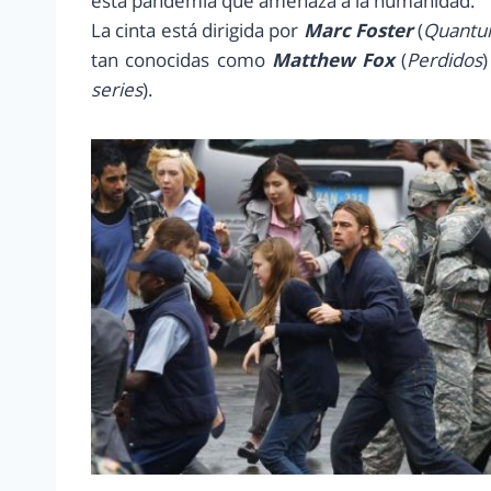
esta pandemia que amenaza a la humanidad.
La cinta está dirigida por
Marc Foster
(
Quantum
tan conocidas como
Matthew Fox
(
Perdidos
series
).