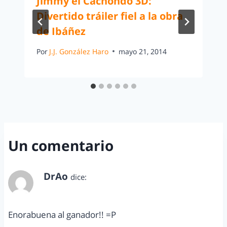
Jimmy el Cachondo 3D:
Divertido tráiler fiel a la obra
de Ibáñez
Por
J.J. González Haro
mayo 21, 2014
Un comentario
DrAo
dice:
septiembre 27, 2012 a las 4:18 pm
Enorabuena al ganador!! =P