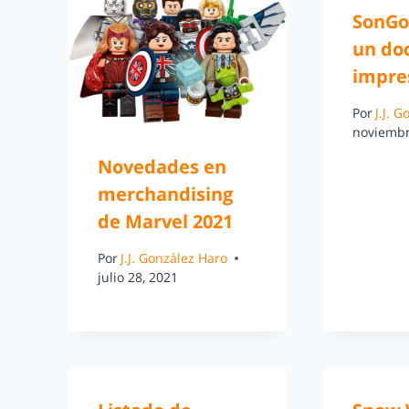
SonGo
un do
impre
Por
J.J. 
noviembr
Novedades en
merchandising
de Marvel 2021
Por
J.J. González Haro
julio 28, 2021