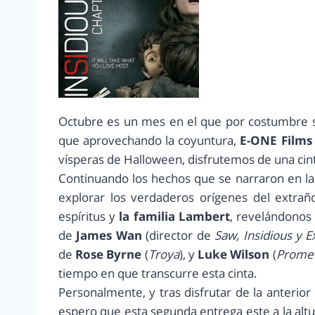
Octubre es un mes en el que por costumbre su
que aprovechando la coyuntura,
E-ONE Films
vísperas de Halloween, disfrutemos de una cinta
Continuando los hechos que se narraron en l
explorar los verdaderos orígenes del extrañ
espíritus y
la familia Lambert
, revelándonos 
de
James Wan
(director de
Saw, Insidious y 
de
Rose Byrne
(
Troya
), y
Luke Wilson
(
Prome
tiempo en que transcurre esta cinta.
Personalmente, y tras disfrutar de la anterior
espero que esta segunda entrega este a la alt