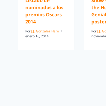
Listado de
Snow 
nominados a los
the H
premios Oscars
Genial
2014
poste
Por
J.J. González Haro
Por
J.J. 
enero 16, 2014
noviembr