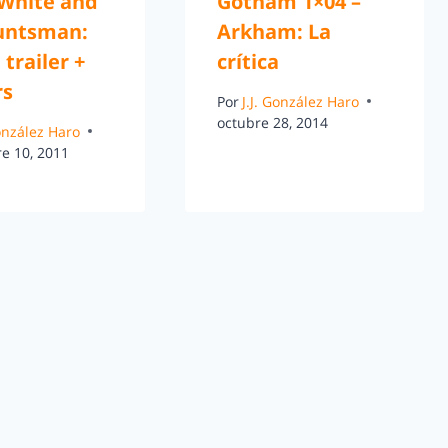
White and
Gotham 1×04 –
untsman:
Arkham: La
 trailer +
crítica
rs
Por
J.J. González Haro
octubre 28, 2014
González Haro
e 10, 2011