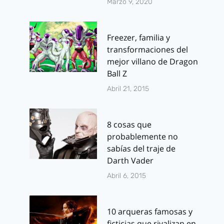
Marzo 9, 2020
Freezer, familia y
transformaciones del
mejor villano de Dragon
Ball Z
Anuncian tres
Concurso ‘D
Abril 21, 2015
spin offs de
Miki’: Sort
Expediente
regalos para
Warren
de esta cole
8 cosas que
probablemente no
nostálgica
Por
J.J. González Haro
sabías del traje de
noviembre 12, 2013
Por
J.J. González 
Darth Vader
agosto 23, 2014
Abril 6, 2015
10 arqueras famosas y
ficticias que rivalizan en