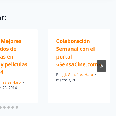
r:
0 Mejores
Colaboración
dos de
Semanal con el
as en
portal
 y películas
«SensaCine.com»
14
Por
J.J. González Haro
marzo 3, 2011
González Haro
e 23, 2014