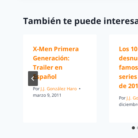
También te puede interesa
X-Men Primera
Los 1
Generación:
desnu
Trailer en
famos
Español
series
de 20
Por
J.J. González Haro
marzo 9, 2011
Por
J.J. 
diciembr