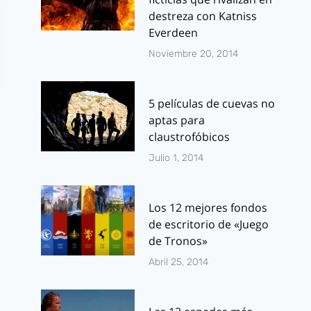
destreza con Katniss
Everdeen
Noviembre 20, 2014
5 películas de cuevas no
aptas para
claustrofóbicos
Julio 1, 2014
Legends of
Hijo de Caín
Los 12 mejores fondos
de escritorio de «Juego
Tomorrow: El
Tráiler de e
de Tronos»
spin-off de Arrow
thriller con 
Abril 25, 2014
/ The Flash tiene
español
luz verde y
Por
J.J. González 