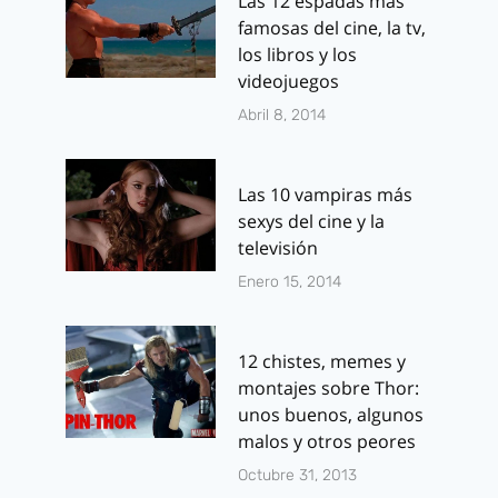
sinopsis oficial
Las 12 espadas más
abril 15, 2013
famosas del cine, la tv,
Por
J.J. González Haro
los libros y los
mayo 8, 2015
videojuegos
Abril 8, 2014
Las 10 vampiras más
sexys del cine y la
televisión
Enero 15, 2014
12 chistes, memes y
montajes sobre Thor:
unos buenos, algunos
malos y otros peores
Octubre 31, 2013