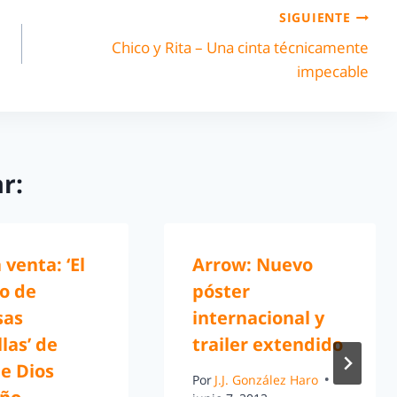
SIGUIENTE
Chico y Rita – Una cinta técnicamente
impecable
r:
 venta: ‘El
Arrow: Nuevo
o de
póster
sas
internacional y
las’ de
trailer extendido
e Dios
Por
J.J. González Haro