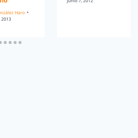
ño
junio 7, 2012
González Haro
, 2013