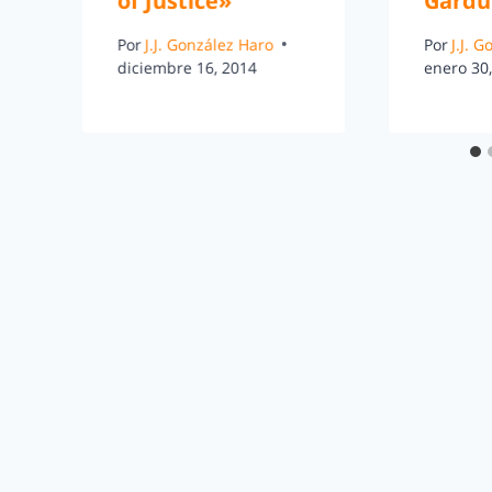
of Justice»
Gardu
Por
J.J. González Haro
Por
J.J. 
diciembre 16, 2014
enero 30