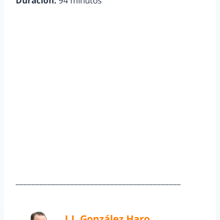
Duración:
94 minutos
__________________________________________
J.J. González Haro