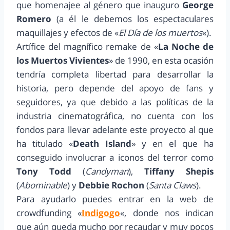
que homenajee al género que inauguro
George
Romero
(a él le debemos los espectaculares
maquillajes y efectos de «
El Día de los muertos
«).
Artífice del magnífico remake de «
La Noche de
los Muertos Vivientes
» de 1990, en esta ocasión
tendría completa libertad para desarrollar la
historia, pero depende del apoyo de fans y
seguidores, ya que debido a las políticas de la
industria cinematográfica, no cuenta con los
fondos para llevar adelante este proyecto al que
ha titulado «
Death Island
» y en el que ha
conseguido involucrar a iconos del terror como
Tony Todd
(
Candyman
),
Tiffany Shepis
(
Abominable
) y
Debbie Rochon
(
Santa Claws
).
Para ayudarlo puedes entrar en la web de
crowdfunding «
Indigogo
«, donde nos indican
que aún queda mucho por recaudar y muy pocos