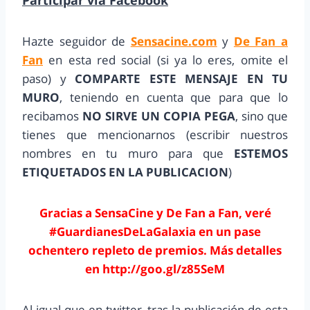
Hazte seguidor de
Sensacine.com
y
De Fan a
Fan
en esta red social (si ya lo eres, omite el
paso) y
COMPARTE ESTE MENSAJE EN TU
MURO
, teniendo en cuenta que para que lo
recibamos
NO SIRVE UN COPIA PEGA
, sino que
tienes que mencionarnos (escribir nuestros
nombres en tu muro para que
ESTEMOS
ETIQUETADOS EN LA PUBLICACION
)
Gracias a SensaCine y De Fan a Fan, veré
#GuardianesDeLaGalaxia en un pase
ochentero repleto de premios. Más detalles
en http://goo.gl/z85SeM
Al igual que en twitter, tras la publicación de esta