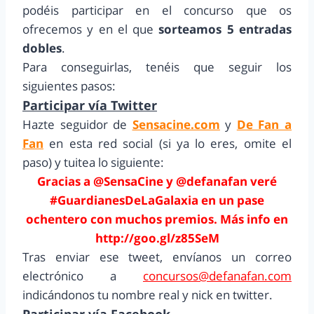
podéis participar en el concurso que os
ofrecemos y en el que
sorteamos 5 entradas
dobles
.
Para conseguirlas, tenéis que seguir los
siguientes pasos:
Participar vía Twitter
Hazte seguidor de
Sensacine.com
y
De Fan a
Fan
en esta red social (si ya lo eres, omite el
paso) y tuitea lo siguiente:
Gracias a @SensaCine y @defanafan veré
#GuardianesDeLaGalaxia en un pase
ochentero con muchos premios. Más info en
http://goo.gl/z85SeM
Tras enviar ese tweet, envíanos un correo
electrónico a
concursos@defanafan.com
indicándonos tu nombre real y nick en twitter.
Participar vía Facebook