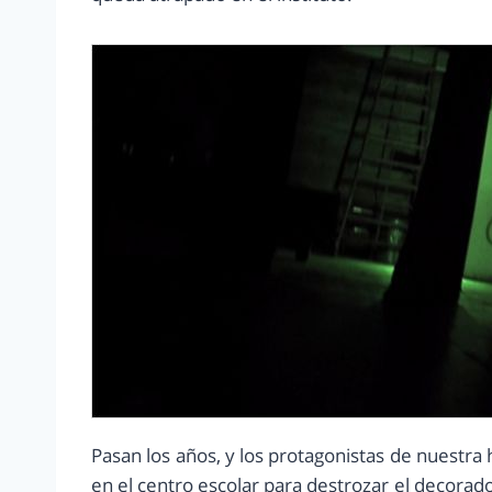
Pasan los años, y los protagonistas de nuestra 
en el centro escolar para destrozar el decorado 