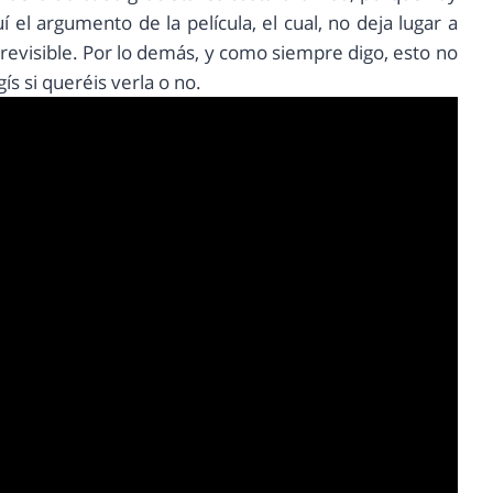
el argumento de la película, el cual, no deja lugar a
revisible. Por lo demás, y como siempre digo, esto no
ís si queréis verla o no.