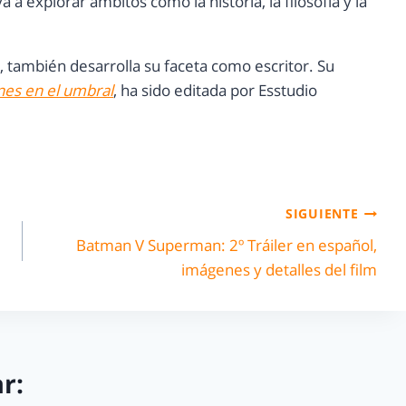
 a explorar ámbitos como la historia, la filosofía y la
 también desarrolla su faceta como escritor. Su
es en el umbral
, ha sido editada por Esstudio
SIGUIENTE
Batman V Superman: 2º Tráiler en español,
imágenes y detalles del film
r: