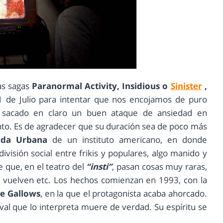
as sagas
Paranormal Activity, Insidious o
Sinister
,
31 de Julio para intentar que nos encojamos de puro
he sacado en claro un buen ataque de ansiedad en
o. Es de agradecer que su duración sea de poco más
nda Urbana
de un instituto americano, en donde
visión social entre frikis y populares, algo manido y
e que, en el teatro del
“insti”
, pasan cosas muy raras,
s y vuelven etc. Los hechos comienzan en 1993, con la
e Gallows
, en la que el protagonista acaba ahorcado.
aval que lo interpreta muere de verdad. Su espíritu se