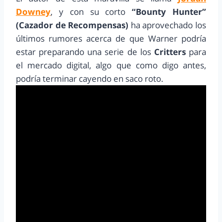
Downey
, y con su corto
“Bounty Hunter”
(Cazador de Recompensas)
ha aprovechado los
últimos rumores acerca de que Warner podría
estar preparando una serie de los
Critters
para
el mercado digital, algo que como digo antes,
podría terminar cayendo en saco roto.